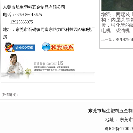
东莞市旭生塑料五金制品有限公司
增强，两端装
电话：0769-86018625
构：内层为铁
13925565075
覆，强化管的
地址：东莞市石碣镇同富东路力巨科技园A栋3楼厂
电机、柴油机
房
上一篇：
模具水管|
友情链接：
东莞市旭生塑料五金制品有限公
地址： 东莞
粤ICP备17002