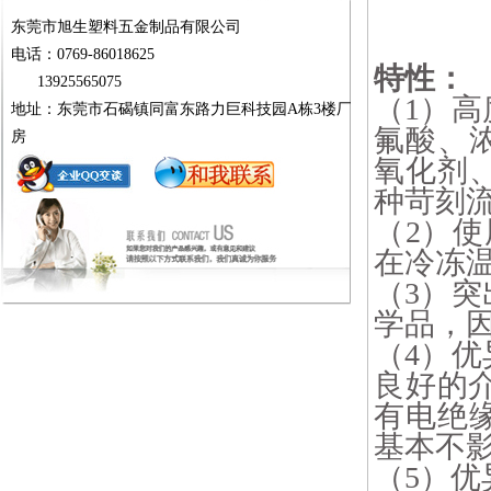
东莞市旭生塑料五金制品有限公司
电话：0769-86018625
特性：
13925565075
（1）
地址：东莞市石碣镇同富东路力巨科技园A栋3楼厂
氟酸、
房
氧化剂
种苛刻
（2）使
在冷冻
（3）
学品，
（4）
良好的
有电绝
基本不
（5）优