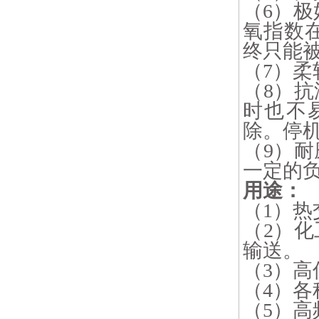
（6）
氧指数
终只能
（7）
（8）
时也不
除。停
（9）
一定的
用途：
（1）热
（2）
输送。
（3）
（4）
（5）高